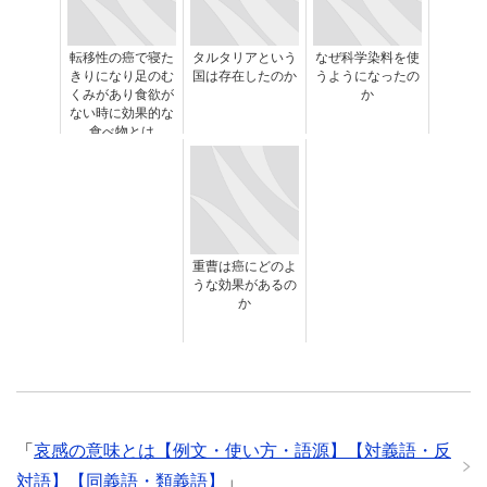
転移性の癌で寝た
タルタリアという
なぜ科学染料を使
きりになり足のむ
国は存在したのか
うようになったの
くみがあり食欲が
か
ない時に効果的な
食べ物とは
重曹は癌にどのよ
うな効果があるの
か
「
哀感の意味とは【例文・使い方・語源】【対義語・反
対語】【同義語・類義語】
」