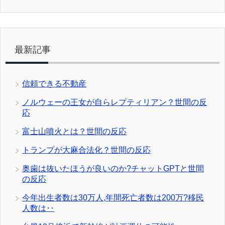
最新記事
信頼できる不動産
ノルウェーの王女が自らレプティリアン？世間の反
応
富士山噴火とは？世間の反応
トランプが大麻合法化？世間の反応
奥歯は抜いたほうが良いのか?チャットGPTと世間
の反応
今年出生者数は30万人,年間死亡者数は200万?移民
人数は‥