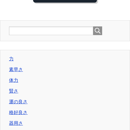
力
素早さ
体力
賢さ
運の良さ
格好良さ
器用さ