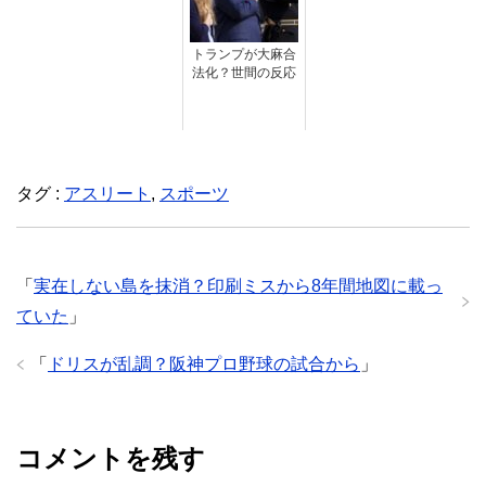
トランプが大麻合
法化？世間の反応
タグ :
アスリート
,
スポーツ
「
実在しない島を抹消？印刷ミスから8年間地図に載っ
ていた
」
「
ドリスが乱調？阪神プロ野球の試合から
」
コメントを残す