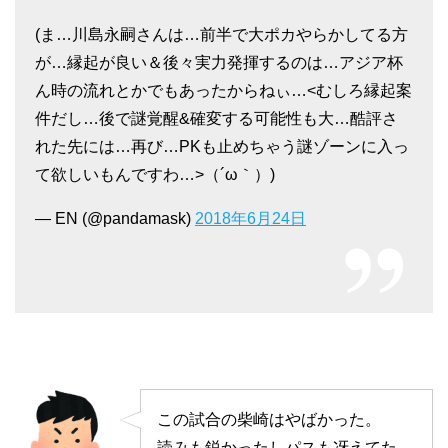
(ま…川島永嗣さんは…前半で大ポカやらかしてる方
が…縁起が良い＆後々実力発揮するのは…アジア杯
ん時の流れとかでもあったからねぃ…<むしろ縁起案
件だし…後で謎覚醒&確変する可能性も大…酷評さ
れた先には…再び…PKも止めちゃう謎ゾーンに入っ
て欲しいもんですわ…>（´ω｀）)
— EN (@pandamask)
2018年6月24日
この試合の柴崎はやばかった。
読みも鋭かったしパスも冴えてた