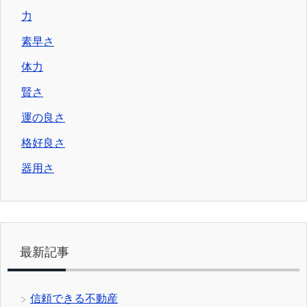
力
素早さ
体力
賢さ
運の良さ
格好良さ
器用さ
最新記事
信頼できる不動産