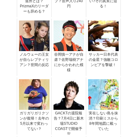
退所とは？
プ？音声入り240
い?その真実に迫
PrizmaXのリーダ
円
る！
ーも辞める？
ノルウェーの王女
谷岡慎一アナが自
サッカー日本代表
が自らレプティリ
虐？佐野瑞樹アナ
の金星？強敵コロ
アン？世間の反応
にからかわれた模
ンビアを撃破！
様
ガリガリガリクソ
GACKTの退院報
実在しない島を抹
ンが復帰！去年の
告？7月4日に新木
消？印刷ミスから
5月以来で変わっ
場STUDIO
8年間地図に載っ
てない？
COASTで開催予
ていた
定