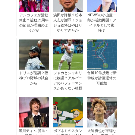
アンカフェが活動
浜田が降板？松本
NEWSの小山慶一
休止？活動15周年
人志が謝罪！ジョ
郎が活動再開！ア
の節目が理由のよ
ジョ鉄塔はやはり
イドルとして復
うだが
やりすぎたか
帰？
ドリスが乱調？阪
ジャカとシャキリ
台風10号接近で新
神プロ野球の試合
に物議？アルバニ
幹線が計画運休の
から
アのパフォーマン
可能性
スが良くない模様
黒川ティム 脱退・
ボブネミのスタン
大迫勇也が半端な