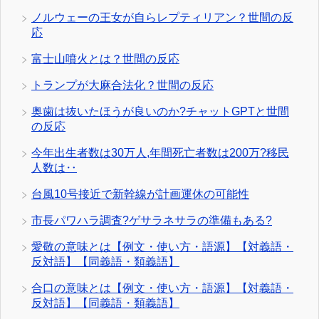
ノルウェーの王女が自らレプティリアン？世間の反
応
富士山噴火とは？世間の反応
トランプが大麻合法化？世間の反応
奥歯は抜いたほうが良いのか?チャットGPTと世間
の反応
今年出生者数は30万人,年間死亡者数は200万?移民
人数は‥
台風10号接近で新幹線が計画運休の可能性
市長パワハラ調査?ゲサラネサラの準備もある?
愛敬の意味とは【例文・使い方・語源】【対義語・
反対語】【同義語・類義語】
合口の意味とは【例文・使い方・語源】【対義語・
反対語】【同義語・類義語】