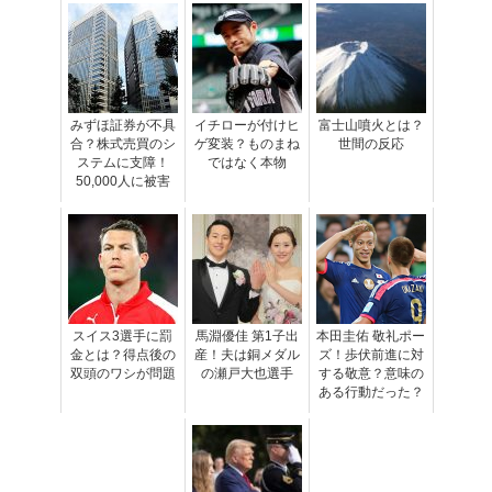
みずほ証券が不具
イチローが付けヒ
富士山噴火とは？
合？株式売買のシ
ゲ変装？ものまね
世間の反応
ステムに支障！
ではなく本物
50,000人に被害
スイス3選手に罰
馬淵優佳 第1子出
本田圭佑 敬礼ポー
金とは？得点後の
産！夫は銅メダル
ズ！歩伏前進に対
双頭のワシが問題
の瀬戸大也選手
する敬意？意味の
ある行動だった？