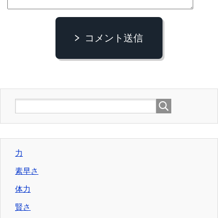
コメント送信
力
素早さ
体力
賢さ