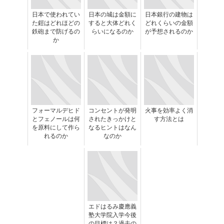
日本で使われてい
日本の城は金額に
日本銀行の建物は
た鎧はどれほどの
すると大体どれく
どれくらいの金額
鉄砲まで防げるの
らいになるのか
が予想されるのか
か
フォーマルデヒド
コンセントが発明
火事を効率よく消
とフェノールは何
されたきっかけと
す方法とは
を原料にして作ら
なるヒントはなん
れるのか
なのか
エドはるみ慶應義
塾大学院入学今後
の目標は？過去の