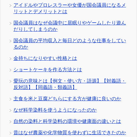
アイドルやプロレスラーや女優が国会議員になるメ
リットとデメリットとは
国会議員はなぜ会議中に居眠りやゲームしたり遊ん
だりしてしまうのか
国会議員の平均収入と毎日どのような仕事をしてい
るのか
金持ちになりやすい性格とは
ショートケーキを作る方法とは
愛玩の意味とは【例文・使い方・語源】【対義語・
反対語】【同義語・類義語】
主食を米と豆腐どちらにする方が健康に良いのか
なぜ科学染料を使うようになったのか
自然の染料と科学染料の環境や健康面の違いとは
昔はなぜ農薬や化学物質を使わずに生活できたのか